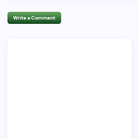
Write a Comment
Deine E-Mail-Adresse wird nicht veröffentlicht.
Erforderliche Felder sind mit
*
markiert
Name *
Email *
Your Comment *