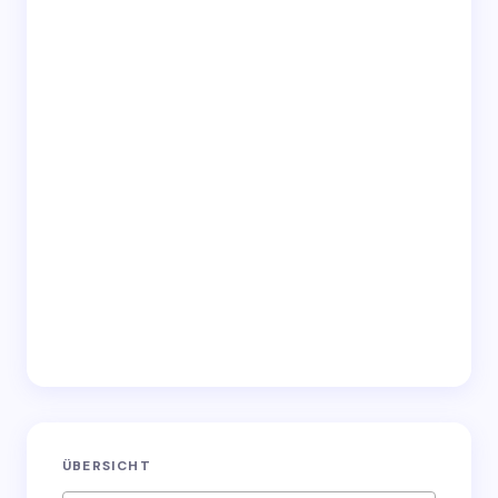
Save my name and email in this browser for the
next time I comment.
Submit Comment
ÜBERSICHT