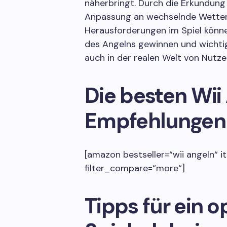
näherbringt. Durch die Erkundung
Anpassung an wechselnde Wetter
Herausforderungen im Spiel können
des Angelns gewinnen und wichtig
auch in der realen Welt von Nutze
Die besten Wii
Empfehlungen
[amazon bestseller=“wii angeln“ i
filter_compare=“more“]
Tipps für ein 