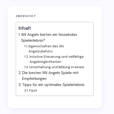
ÜBERSICHT
Inhalt
Wii Angeln bieten ein fesselndes
Spielerlebnis?
Eigenschaften des Wii
Angelzubehörs
Intuitive Steuerung und vielfältige
Angelmöglichkeiten
Unterhaltung und Bildung in einem
Die besten Wii Angeln Spiele mit
Empfehlungen
Tipps für ein optimales Spielerlebnis
Fazit