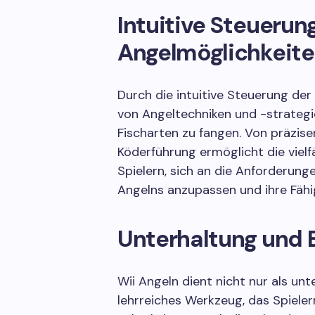
Intuitive Steuerung
Angelmöglichkeit
Durch die intuitive Steuerung der 
von Angeltechniken und -strateg
Fischarten zu fangen. Von präzise
Köderführung ermöglicht die vielf
Spielern, sich an die Anforderung
Angelns anzupassen und ihre Fähig
Unterhaltung und 
Wii Angeln dient nicht nur als un
lehrreiches Werkzeug, das Spieler