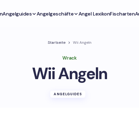
n
Angelguides
Angelgeschäfte
Angel Lexikon
Fischarten
A
Startseite
Wii Angeln
Wrack
Wii Angeln
ANGELGUIDES