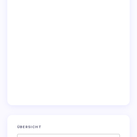
Save my name and email in this browser for the
next time I comment.
Submit Comment
ÜBERSICHT