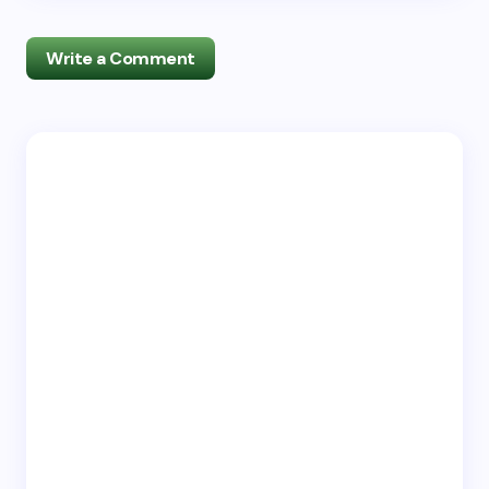
Write a Comment
Deine E-Mail-Adresse wird nicht veröffentlicht.
Erforderliche Felder sind mit
*
markiert
Name *
Email *
Your Comment *