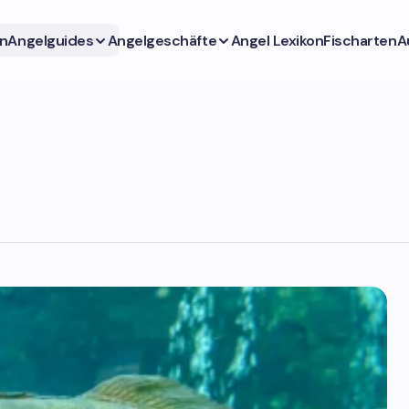
n
Angelguides
Angelgeschäfte
Angel Lexikon
Fischarten
A