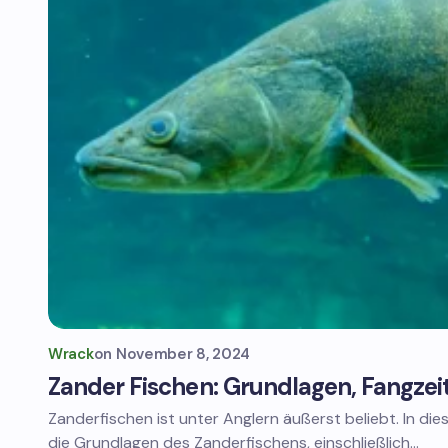
Wrack
on
November 8, 2024
Zander Fischen: Grundlagen, Fangzei
Zanderfischen ist unter Anglern äußerst beliebt. In dies
die Grundlagen des Zanderfischens, einschließlich…