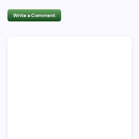
Write a Comment
Deine E-Mail-Adresse wird nicht veröffentlicht.
Erforderliche Felder sind mit
*
markiert
Name *
Email *
Your Comment *