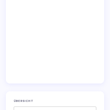
Save my name and email in this browser for the
next time I comment.
Submit Comment
ÜBERSICHT