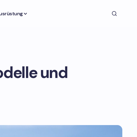
usrüstung
odelle und