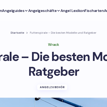
n
Angelguides
Angelgeschäfte
Angel Lexikon
Fischarten
A
Startseite
Futterspirale – Die besten Modelle und Ratgeber
Wrack
rale – Die besten M
Ratgeber
ANGELZUBEHÖR